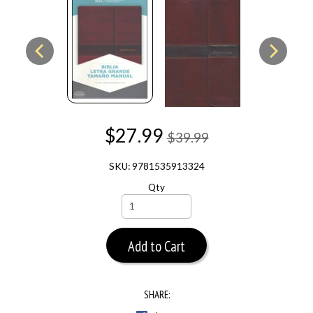
$27.99
$39.99
SKU: 9781535913324
Qty
Add to Cart
SHARE: